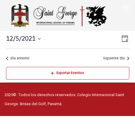
12/5/2021
Na
Nav
DÍA
Seleccionar
de
de
fecha.
Día anterior
Siguiente día
vis
vis
de
Exportar Eventos
Ev
2025©. Todos los derechos reservados. Colegio Internacional Saint
George. Brisas del Golf, Panamá.