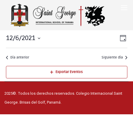
12/6/2021
Na
Nav
DÍA
Seleccionar
de
de
fecha.
Día anterior
Siguiente día
vis
vis
de
Exportar Eventos
Ev
2025©. Todos los derechos reservados. Colegio Internacional Saint
George. Brisas del Golf, Panamá.